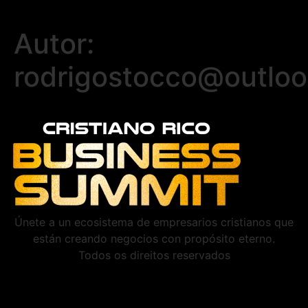
Autor:
rodrigostocco@outlo
Únete a un ecosistema de empresarios cristianos que
están creando negocios con propósito eterno.
Todos os direitos reservados